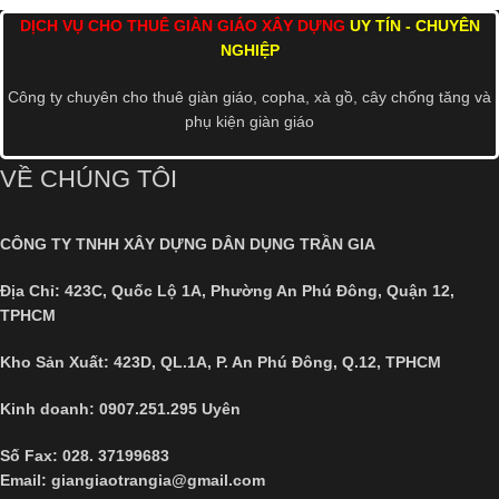
DỊCH VỤ CHO THUÊ GIÀN GIÁO XÂY DỰNG
UY TÍN - CHUYÊN
NGHIỆP
Công ty chuyên cho thuê giàn giáo, copha, xà gồ, cây chống tăng và
phụ kiện giàn giáo
VỀ CHÚNG TÔI
CÔNG TY TNHH XÂY DỰNG DÂN DỤNG TRẦN GIA
Địa Chỉ:
423C, Quốc Lộ 1A, Phường An Phú Đông, Quận 12,
TPHCM
Kho Sản Xuất: 423D, QL.1A, P. An Phú Đông, Q.12, TPHCM
Kinh doanh: 0907.251.295 Uyên
Số Fax:
028. 37199683
Email: giangiaotrangia@gmail.com