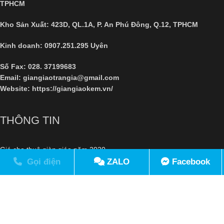
TPHCM
Kho Sản Xuất: 423D, QL.1A, P. An Phú Đông, Q.12, TPHCM
Kinh doanh: 0907.251.295 Uyên
Số Fax:
028. 37199683
Email: giangiaotrangia@gmail.com
Website:
https://giangiaokem.vn/
THÔNG TIN
Giá cho thuê giàn giáo năm 2020
Giới thiệu dịch vụ cho thuê giàn giáo
Gọi điện
ZALO
Facebook
Chính Sách & Quy Định
Chính Sách Bảo Mật Thông Tin
Hình Thức Thanh Toán
Chính sách giao hàng
Chính Sách Đổi Trả Hàng