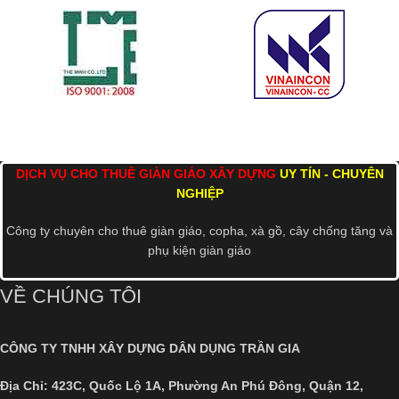
DỊCH VỤ CHO THUÊ GIÀN GIÁO XÂY DỰNG
UY TÍN - CHUYÊN
NGHIỆP
Công ty chuyên cho thuê giàn giáo, copha, xà gồ, cây chống tăng và
phụ kiện giàn giáo
VỀ CHÚNG TÔI
CÔNG TY TNHH XÂY DỰNG DÂN DỤNG TRẦN GIA
Địa Chỉ:
423C, Quốc Lộ 1A, Phường An Phú Đông, Quận 12,