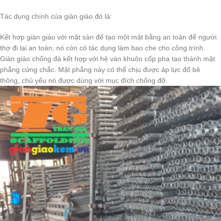
Tác dụng chính của giàn giáo đó là:
Kết hợp giàn giáo với mặt sàn để tạo một mặt bằng an toàn để người
thợ đi lại an toàn; nó còn có tác dụng làm bao che cho công trình.
Giàn giáo chống đà kết hợp với hệ ván khuôn cốp pha tạo thành mặt
phẳng cứng chắc. Mặt phẳng này có thể chịu được áp lực đổ bê
thông, chủ yếu nó được dùng với mục đích chống đỡ.