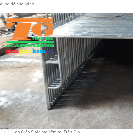
dụng đó của mình.
Thuê Giàn Giáo 9 tấc mạ kẽm tại Trần Gia