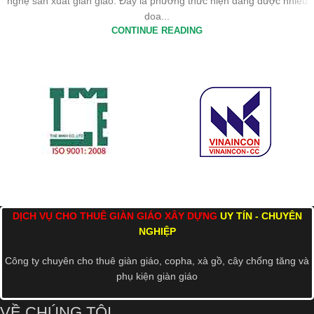
nghệ sản xuất giàn giáo. Đây là phương thức hiện đang được nhiều
doa...
CONTINUE READING
DỊCH VỤ CHO THUÊ GIÀN GIÁO XÂY DỰNG
UY TÍN - CHUYÊN
NGHIỆP
Công ty chuyên cho thuê giàn giáo, copha, xà gồ, cây chống tăng và
phụ kiện giàn giáo
VỀ CHÚNG TÔI