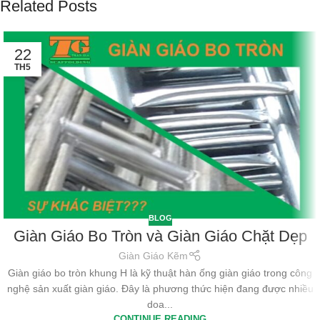
Related Posts
22
TH5
BLOG
Giàn Giáo Bo Tròn và Giàn Giáo Chặt Dẹp
Giàn Giáo Kẽm
Giàn giáo bo tròn khung H là kỹ thuật hàn ống giàn giáo trong công
nghệ sản xuất giàn giáo. Đây là phương thức hiện đang được nhiều
doa...
CONTINUE READING