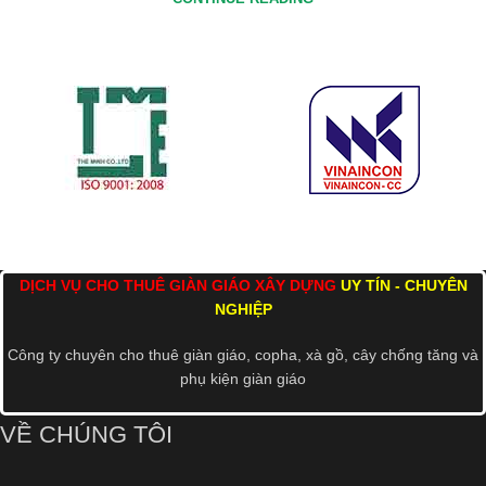
DỊCH VỤ CHO THUÊ GIÀN GIÁO XÂY DỰNG
UY TÍN - CHUYÊN
NGHIỆP
Công ty chuyên cho thuê giàn giáo, copha, xà gồ, cây chống tăng và
phụ kiện giàn giáo
VỀ CHÚNG TÔI