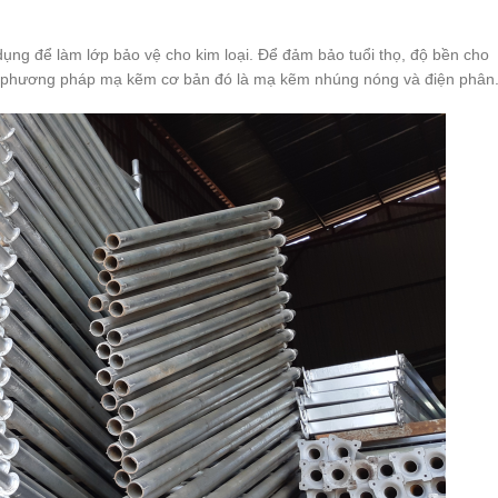
ụng để làm lớp bảo vệ cho kim loại. Để đảm bảo tuổi thọ, độ bền cho
 2 phương pháp mạ kẽm cơ bản đó là mạ kẽm nhúng nóng và điện phân