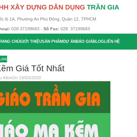
NHH XÂY DỰNG DÂN DỤNG
TRẦN GIA
ốc lộ 1A, Phường An Phú Đông, Quận 12, TPHCM
hoại:
028.37199683 -
Số Fax:
028. 37199683
RANG CHỦ
GIỚI THIỆU
SẢN PHẨM
DỰ ÁN
BÁO GIÁ
BLOG
LIÊN HỆ
LOG
ẽm Giá Tốt Nhất
áo Kẽm
On 19/03/2020