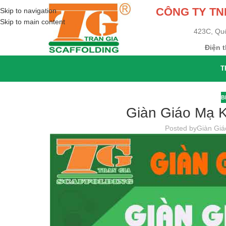
CÔNG TY T
Skip to navigation
Skip to main content
423C, Qu
Điện t
T
B
Giàn Giáo Mạ K
Posted by
Giàn Gi